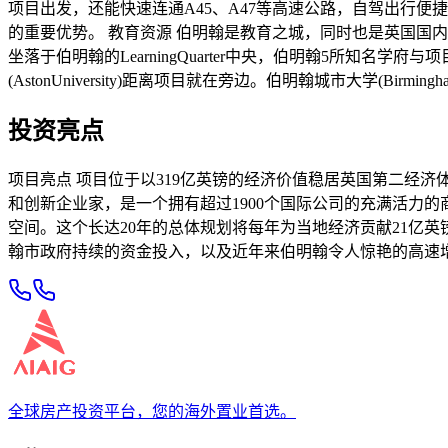
项目出发，还能快速连通A45、A47等高速公路，自驾出行便捷，
的重要优势。 教育资源 伯明翰是教育之城，同时也是英国国内除伦
坐落于伯明翰的LearningQuarter中央，伯明翰5所知名
(AstonUniversity)距离项目就在旁边。伯明翰城市大学(Birmingham C
投资亮点
项目亮点 项目位于以319亿英镑的经济价值稳居英国第二经
和创新企业家，是一个拥有超过1900个国际公司的充满活力的商业地区
空间。这个长达20年的总体规划将每年为当地经济贡献21亿
翰市政府持续的资金投入，以及近年来伯明翰令人惊艳的高速增
全球房产投资平台，您的海外置业首选。