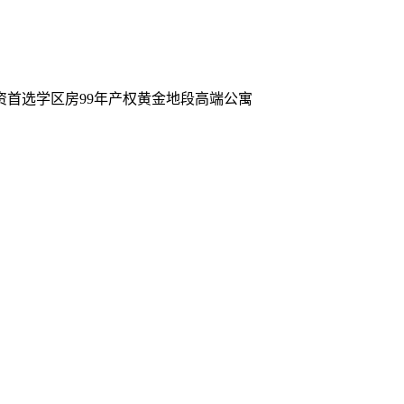
资首选
学区房
99年产权
黄金地段
高端公寓