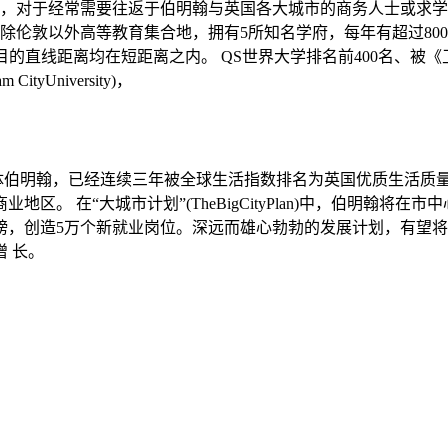
对于经常需要往返于伯明翰与英国各大城市的商务人士或求学者而言，
敦以外高等教育集合地，拥有5所知名学府，每年有超过80000名大学
学府与项目的直线距离均在短距离之内。 QS世界大学排名前400名、
ityUniversity)，
济体伯明翰，已经连续三年被全球生活指数排名为英国优质生活质
。 在“大城市计划”(TheBigCityPlan)中，伯明翰将在
英镑，创造5万个新就业岗位。深远而雄心勃勃的发展计划，有望
 长。