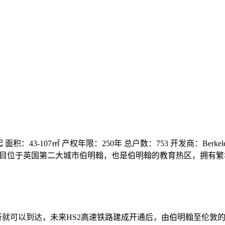
43-107㎡ 产权年限：250年 总户数：753 开发商：Berkeley St Jos
 2026 楼盘简介：项目位于英国第二大城市伯明翰，也是伯明翰的教育热
Station)步行就可以到达，未来HS2高速铁路建成开通后，由伯明