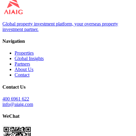
Global property investment platform, your overseas property
investment partner.
Navigation
Properties
Global Insights
Partners
About Us
Contact
Contact Us
400 6961 622
info@aiaig.com
WeChat