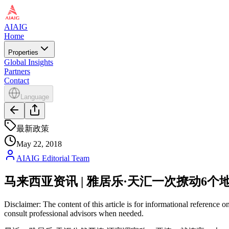
AIAIG
Home
Properties
Global Insights
Partners
Contact
Language
最新政策
May 22, 2018
AIAIG Editorial Team
马来西亚资讯 | 雅居乐·天汇一次撩动6个
Disclaimer: The content of this article is for informational reference
consult professional advisors when needed.