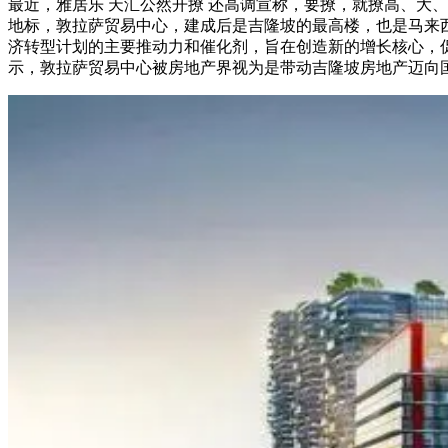
最近，雅居乐 天汇公然开撩 还高调宣称，要撩，就撩高、大、
地标，敦拉萨贸易中心，建成后是吉隆坡的最高楼，也是马来西
济转型计划的主要推动力和催化剂，旨在创造新的增长核心，促进新增
示，敦拉萨贸易中心被房地产界视为是带动吉隆坡房地产迈向国际