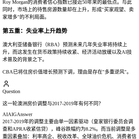
Roy Morgan的消费者信心指数已接近50年来的最低点。与此
同时，市场上的待售房源数量却在上升，形成"买家观望、卖
家增多"的不利局面。
第五重：失业率上升趋势
澳大利亚储备银行（RBA）预测未来几年失业率将持续上
升，而这发生在货币政策持续收紧、经济活动放缓以及AI技
术普及的背景之下。
CBA已将住房价值增长预测下调，理由是存在"多重逆风"。
Question
这一轮澳洲房价调整与2017-2019年有何不同？
AIAIG
Answer
2017-2019年的调整主要由单一因素驱动（皇家银行委员会调
查和APRA收紧信贷），峰谷跌幅约为8.2%。而当前调整是多
重因素叠加：利率高企、税收改革、全球油价危机、消费者信