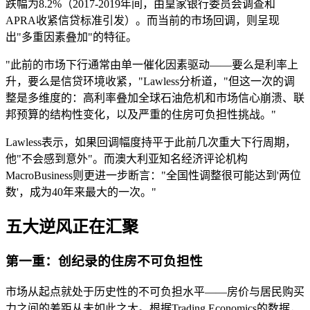
跌幅为8.2%（2017-2019年间，由皇家银行委员会调查和
APRA收紧信贷标准引发）。而当前的市场回调，则呈现
出"多重因素叠加"的特征。
"此前的市场下行通常由单一催化因素驱动——要么是利率上
升，要么是信贷环境收紧，"Lawless分析道，"但这一次的调
整是多维度的：高利率叠加全球石油危机和市场信心崩溃、联
邦预算的结构性变化，以及严重的住房可负担性挑战。"
Lawless表示，如果回调幅度持平于此前几次重大下行周期，
他"不会感到意外"。而澳大利亚知名经济评论机构
MacroBusiness则更进一步断言："全国性调整很可能达到'两位
数'，成为40年来最大的一次。"
五大逆风正在汇聚
第一重：创纪录的住房不可负担性
市场从起点就处于历史性的不可负担水平——房价与居民购买
力之间的差距从未如此之大。根据Trading Economics的数据，