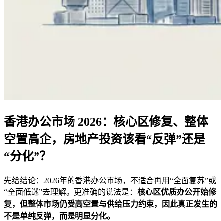
香港办公市场 2026：核心区修复、整体
空置高企，房地产投资该看“反弹”还是
“分化”？
先给结论：2026年的香港办公市场，不适合再用“全面复苏”或
“全面低迷”去理解。更准确的说法是：
核心区优质办公开始修
复，但整体市场仍受高空置与供给压力约束，因此真正发生的
不是单纯反弹，而是明显分化。