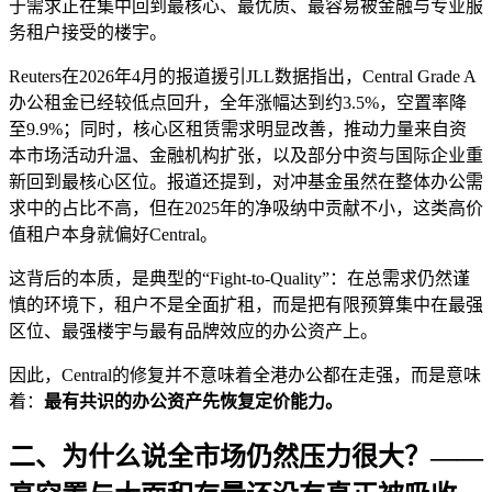
于需求正在集中回到最核心、最优质、最容易被金融与专业服
务租户接受的楼宇。
Reuters在2026年4月的报道援引JLL数据指出，Central Grade A
办公租金已经较低点回升，全年涨幅达到约3.5%，空置率降
至9.9%；同时，核心区租赁需求明显改善，推动力量来自资
本市场活动升温、金融机构扩张，以及部分中资与国际企业重
新回到最核心区位。报道还提到，对冲基金虽然在整体办公需
求中的占比不高，但在2025年的净吸纳中贡献不小，这类高价
值租户本身就偏好Central。
这背后的本质，是典型的“Fight-to-Quality”：在总需求仍然谨
慎的环境下，租户不是全面扩租，而是把有限预算集中在最强
区位、最强楼宇与最有品牌效应的办公资产上。
因此，Central的修复并不意味着全港办公都在走强，而是意味
着：
最有共识的办公资产先恢复定价能力。
二、为什么说全市场仍然压力很大？——