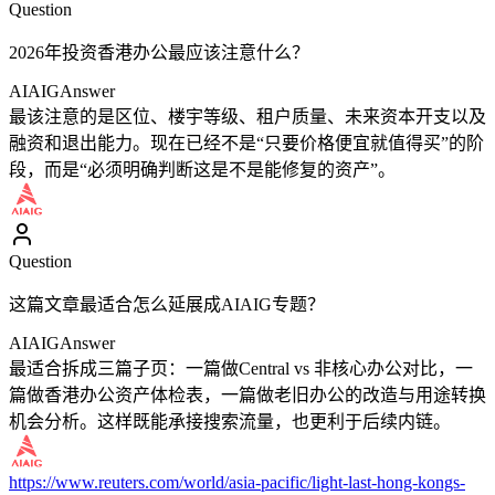
Question
2026年投资香港办公最应该注意什么？
AIAIG
Answer
最该注意的是区位、楼宇等级、租户质量、未来资本开支以及
融资和退出能力。现在已经不是“只要价格便宜就值得买”的阶
段，而是“必须明确判断这是不是能修复的资产”。
Question
这篇文章最适合怎么延展成AIAIG专题？
AIAIG
Answer
最适合拆成三篇子页：一篇做Central vs 非核心办公对比，一
篇做香港办公资产体检表，一篇做老旧办公的改造与用途转换
机会分析。这样既能承接搜索流量，也更利于后续内链。
https://www.reuters.com/world/asia-pacific/light-last-hong-kongs-