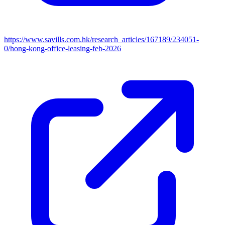
https://www.savills.com.hk/research_articles/167189/234051-
0/hong-kong-office-leasing-feb-2026