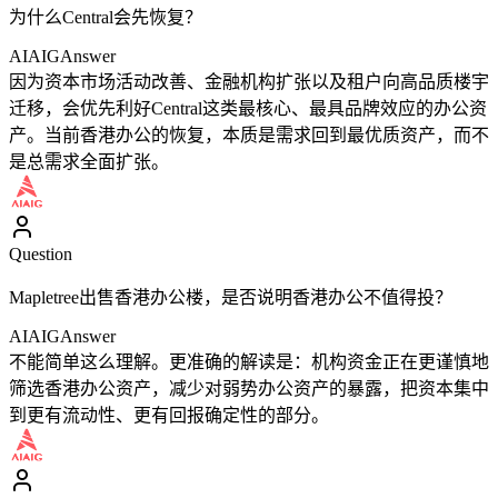
为什么Central会先恢复？
AIAIG
Answer
因为资本市场活动改善、金融机构扩张以及租户向高品质楼宇
迁移，会优先利好Central这类最核心、最具品牌效应的办公资
产。当前香港办公的恢复，本质是需求回到最优质资产，而不
是总需求全面扩张。
Question
Mapletree出售香港办公楼，是否说明香港办公不值得投？
AIAIG
Answer
不能简单这么理解。更准确的解读是：机构资金正在更谨慎地
筛选香港办公资产，减少对弱势办公资产的暴露，把资本集中
到更有流动性、更有回报确定性的部分。