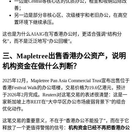
一边是Central等核心区的优质办公，租金和吸纳边际改
善；
另一边是部分非核心区、次级楼宇和老旧办公，在高空
置环境下继续承压。
这也是为什么AIAIG在写香港办公时，更适合强调“结构分
化”，而不是泛泛地写“办公回暖”。
三、Mapletree出售香港办公资产，说明
机构资金在做什么判断？
2025年12月，Mapletree Pan Asia Commercial Trust宣布出售位于
香港Festival Walk的办公塔楼，交易价格为19.6亿港元，预计
于2026年2月完成。Reuters对这笔交易的表述很清楚：这是一
家新加坡上市REIT在“大中华区办公市场疲弱背景下”的组合
优化动作。
这笔交易的重要意义，不在于“香港办公不能投了”，而在于它
释放了一个更值得警惕的信号：
机构资金已经不再把香港办公