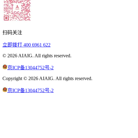
扫码关注
立即拨打
400 6961 622
©
2026
AIAIG.
All rights reserved.
京ICP备13044752号-2
Copyright ©
2026
AIAIG.
All rights reserved.
京ICP备13044752号-2