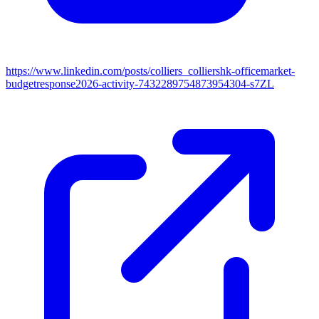
https://www.linkedin.com/posts/colliers_colliershk-officemarket-
budgetresponse2026-activity-7432289754873954304-s7ZL