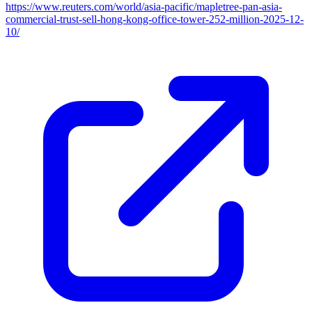
https://www.reuters.com/world/asia-pacific/mapletree-pan-asia-
commercial-trust-sell-hong-kong-office-tower-252-million-2025-12-
10/