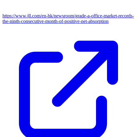
https://www.jll.com/en-hk/newsroom/grade-a-office-market-records-
the-ninth-consecutive-month-of-positive-net-absorption