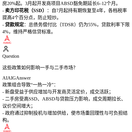
房20%起。3月起开发商项目ABSD豁免期延长6–12个月。
-
卖方印花税（SSD）
：自7月起持有期恢复至4年，各档税率
提高4个百分点，防止短炒。
-
贷款规定
：总债务偿付比（TDSR）仍为55%，贷款利率下限
4%，维持严格信贷标准。
Question
这些政策如何影响一手与二手市场？
AIAIG
Answer
政策组合导致“一热一冷”：
- 新盘受益于供应增加与开发商灵活定价，成交活跃；
- 二手房受高SSD、ABSD与贷款压力影响，成交周期拉长、
议价空间增大；
- 政府通过抑制投机与增加供给，使市场重回理性与可负担结
构。