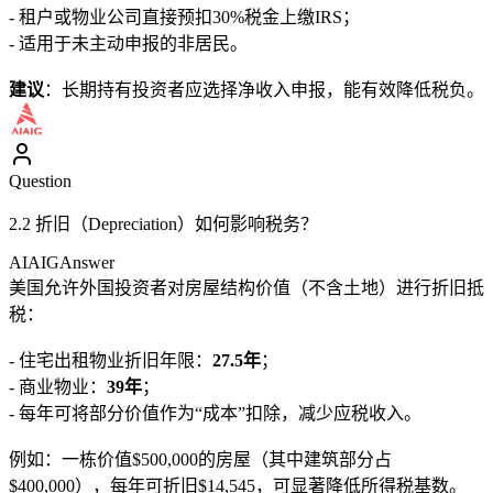
- 租户或物业公司直接预扣30%税金上缴IRS；
- 适用于未主动申报的非居民。
建议
：长期持有投资者应选择净收入申报，能有效降低税负。
Question
2.2 折旧（Depreciation）如何影响税务？
AIAIG
Answer
美国允许外国投资者对房屋结构价值（不含土地）进行折旧抵
税：
- 住宅出租物业折旧年限：
27.5年
；
- 商业物业：
39年
；
- 每年可将部分价值作为“成本”扣除，减少应税收入。
例如：一栋价值$500,000的房屋（其中建筑部分占
$400,000），每年可折旧$14,545，可显著降低所得税基数。