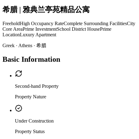
希腊 | 雅典兰亭苑精品公寓
Freehold
High Occupancy Rate
Complete Surrounding Facilities
City
Core Area
Prime Investment
School District House
Prime
Location
Luxury Apartment
Greek · Athens · 希腊
Basic Information
Second-hand Property
Property Nature
Under Construction
Property Status