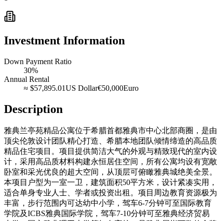
Investment Information
Down Payment Ratio
30%
Annual Rental
≈
$57,895.01
US Dollar
€50,000
Euro
Description
雅典兰亭苑精品公寓位于希腊首都雅典市中心北部商圈，是由
顶尖伦敦设计团队精心打造、希腊本地团队倾情缔造的高品质
精品住宅项目。项目提供简洁大气的外观与精致现代的室内设
计，采用高品质材料构建永恒居住空间，所有公寓均设有宽敞
卧室和采光优良的超大空间，从顶层可俯瞰雅典城绝美全景。
本项目户型为一室一卫，建筑面积50平方米，设计紧凑实用，
适合单身专业人士、学者或投资出租。项目周边教育资源极为
丰富，步行范围内可达幼中小学，驾车6-7分钟可至国际教育
学院及ICBS雅典国际学院，驾车7-10分钟可至雅典经济贸易