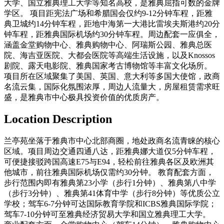
大学、国立雅典理工大学等知名高校，是雅典屈指可数的金牌
学区。 项目距宪法广场和希腊国会仅约9-12分钟车程，距雅
典卫城约14分钟车程，距地中海第一大港比雷埃夫斯港约20分
钟车程，距雅典国际机场约30分钟车程。周边配套一应俱全，
涵盖金堂购物中心、雅典购物中心、阿瑞斯公园、雅典总医
院、海吉亚医院、大都会医院等高端生活设施，以及Knossos
剧院、露天电影院、雅典国家考古博物馆等丰富文化场所。
项目所在区域聚集了美国、英国、意大利等多国大使馆，政商
名流云集，国际化氛围浓厚，周边人流量大，房屋租赁需求旺
盛，是雅典市中心极具投资价值的优质房产。
Location Description
兰亭苑坐落于雅典市中心北部商圈，地处政商名流青睐的核心
区域。项目周边交通四通八达，距雅典娜大道仅5分钟车程，
可便捷接驳跨国高速E75与E94，轻松前往雅典各区及欧洲其
他城市，前往雅典国际机场仅需约30分钟。 教育配套方面，
步行范围内即有雅典第23小学（步行1分钟）、雅典第八中学
（步行3分钟）、雅典第41体育中学（步行8分钟）等优质公立
学校；驾车6-7分钟可达国际教育学院和ICBS雅典国际学院；
驾车7-10分钟可至雅典经济贸易大学和国立雅典理工大学。