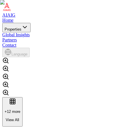
AIAIG
Home
Properties
Global Insights
Partners
Contact
Language
+
12
more
View All