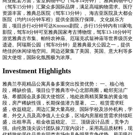
商业配套方面，金堂购物中心（驾车14分钟）、雅典购物中心
（驾车15分钟）汇聚众多国际品牌，满足高端购物需求。医疗
资源丰富，雅典总医院（驾车13分钟）、海吉亚医院及大都会
医院（均约16分钟车程）提供全面医疗保障。 文化娱乐方
面，项目步行4分钟可达Knossos剧院，步行15分钟内有10家电
影院，驾车8分钟可至雅典国家考古博物馆，驾车13-18分钟可
游览雅典古市集、帕特农神庙、厄瑞克忒翁神庙等世界级历史
遗迹。阿瑞斯公园（驾车8分钟）是雅典最大公园之一，提供
绝佳的休闲绿地空间。周边还聚集了美国、英国、意大利等多
国大使馆，国际化氛围极为浓厚。
Investment Highlights
雅典兰亭苑精品公寓具备多重突出投资优势： 一、核心地
段，稀缺价值。项目位于雅典市中心北部商圈，毗邻宪法广
场、希腊国会及多国大使馆区，地处政商精英聚集的黄金地
段，房产稀缺性强，长期保值潜力显著。 二、租赁需求旺
盛，收益稳定。周边汇聚大量高校、国际学校及涉外机构，学
者、外交人员及高净值人士众多，区域内房屋租赁需求持续旺
盛，出租率高，租金收益稳定。 三、顶级设计品质，竞争力
强。由伦敦顶尖设计团队操刀室内设计，采用高品质材料，现
代精致的居住品质在同类市场中具备明显竞争优势，易于吸引