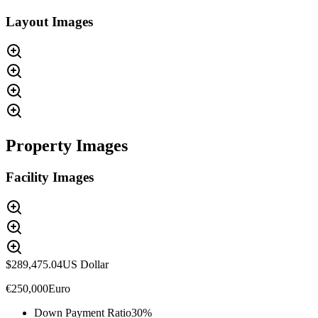
Layout Images
Property Images
Facility Images
$289,475.04
US Dollar
€250,000
Euro
Down Payment Ratio
30%