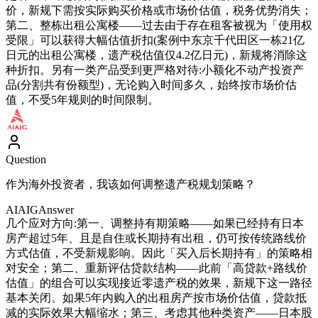
价，新规下需按实际购买价格或市场价估值，税务优势消失；
第二、整栋出租公寓楼——过去由于存在租客被视为「使用权
受限」可以获得大幅估值折扣(案例中东京千代田区一栋21亿
日元的出租公寓楼，遗产税估值仅4.2亿日元)，新规将消除这
种折扣。另有一类产品受到更严格对待:小额化不动产投资产
品(分割共有份额型)，无论购入时间多久，始终按市场价估
值，不受5年规则的时间限制。
Question
作为海外投资者，我该如何调整遗产税规划策略？
AIAIG
Answer
几个应对方向:第一、调整持有期策略——如果已经持有日本
房产超过5年、且是自住或长期持有出租，仍可按传统路线价
方式估值，不受新规影响。因此「买入后长期持有」的策略相
对安全；第二、重新评估贷款结构——此前「高贷款+路线价
估值」的组合可以实现接近零遗产税的效果，新规下这一路径
基本关闭。如果5年内购入的出租房产按市场价估值，贷款抵
减的实际效果大幅缩水；第三、考虑其他种类资产——日本股