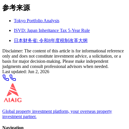
参考来源
Tokyo Portfolio Analysis
ISVD: Japan Inheritance Tax 5-Year Rule
日本财务省: 令和8年度税制改革大纲
Disclaimer: The content of this article is for informational reference
only and does not constitute investment advice, a solicitation, or a
basis for major decision-making. Please make independent
judgments and consult professional advisors when needed.
Last updated
:
Jun 2, 2026
Global property investment platform, your overseas property
investment partner.
Navigation