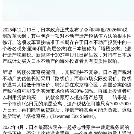
2025年12月19日，日本政府正式发布了令和8年度(2026年)税
制改革大纲，其中包含一项对不动产遗产税估值方法的根本性
修订。这项改革直接瞄准了长期存在于日本不动产投资中的一
个著名税务漏洞:利用高层公寓(在日本被称为「塔楼公寓」)进
行遗产税避税。新规将于2027年1月1日起生效，对持有日本房
产或计划买入日本不动产的海外投资者具有实质性影响。
所谓「塔楼公寓避税漏洞」，其原理并不复杂。日本遗产税对
不动产的估值长期采用「路线价」而非市场实际交易价。路线
价通常大幅低于市场价，特别是在东京核心区，高层公寓的遗
产税估值可能仅为实际市场价格的30%-50%。再加上投资者可
以利用贷款购买——贷款金额可以抵扣遗产总额——结果是，
一个市价1亿日元的顶层公寓，遗产税估值可能只有3000-5000
万日元，再扣除等额贷款后，净遗产额甚至可能为负数。这就
是所谓的「塔楼避税」(Tawaman Tax Shelter)。
2022年4月，日本最高法院在一起标志性案件中裁定税务局的
立场正确，否定了这种避税手段。一个90多岁的被继承人通过