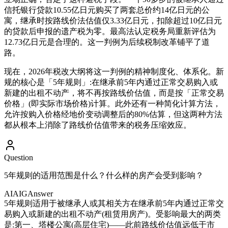
信托银行贷款10.55亿日元购买了两套总价约14亿日元的公
寓，继承时按路线价法估值仅3.33亿日元，扣除超过10亿日元
的贷款后申报的遗产税为零。最高法认定税务局重新评估为
12.73亿日元是合理的。这一判例为后续税制改革铺平了道
路。
现在，2026年税改大纲将这一判例的精神制度化、体系化。新
规的核心是「5年规则」:在继承前5年内通过正常交易购入或
新建的出租不动产，将不再按路线价估值，而是按「正常交易
价格」(即实际市场价格)计算。此外还有一种简化计算方法，
允许按购入价格经地价变动调整后的80%估算，但这两种方法
都从根本上消除了路线价估值带来的税务压缩效应。
Question
5年规则的适用范围是什么？什么样的房产会受到影响？
AIAIG
Answer
5年规则适用于被继承人或其相关方在继承前5年内通过正常交
易购入或新建的出租不动产(租赁用房产)。受影响最大的两类
是:第一、塔楼公寓(高层住宅)——此前路线价估值远低于市