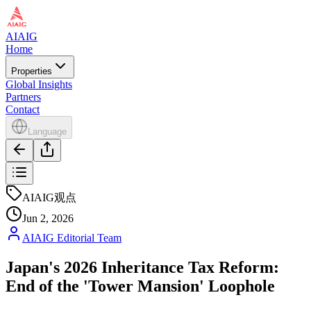
AIAIG
Home
Properties
Global Insights
Partners
Contact
Language
AIAIG观点
Jun 2, 2026
AIAIG Editorial Team
Japan's 2026 Inheritance Tax Reform:
End of the 'Tower Mansion' Loophole