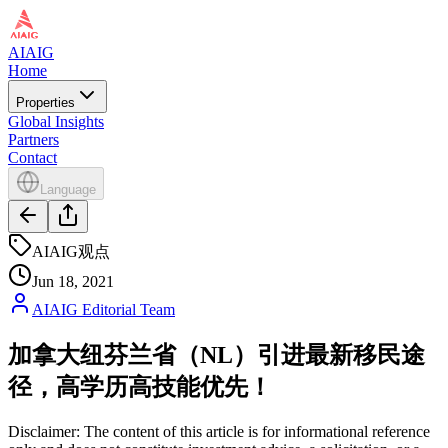
AIAIG
Home
Properties
Global Insights
Partners
Contact
Language
AIAIG观点
Jun 18, 2021
AIAIG Editorial Team
加拿大纽芬兰省（NL）引进最新移民途
径，高学历高技能优先！
Disclaimer: The content of this article is for informational reference