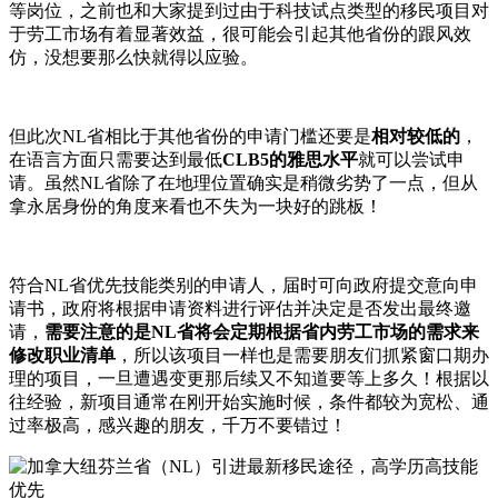
等岗位，之前也和大家提到过由于科技试点类型的移民项目对
于劳工市场有着显著效益，很可能会引起其他省份的跟风效
仿，没想要那么快就得以应验。
但此次NL省相比于其他省份的申请门槛还要是
相对较低的
，
在语言方面只需要达到最低
CLB5的雅思水平
就可以尝试申
请。虽然NL省除了在地理位置确实是稍微劣势了一点，但从
拿永居身份的角度来看也不失为一块好的跳板！
符合NL省优先技能类别的申请人，届时可向政府提交意向申
请书，政府将根据申请资料进行评估并决定是否发出最终邀
请，
需要注意的是NL省将会定期根据省内劳工市场的需求来
修改职业清单
，所以该项目一样也是需要朋友们抓紧窗口期办
理的项目，一旦遭遇变更那后续又不知道要等上多久！根据以
往经验，新项目通常在刚开始实施时候，条件都较为宽松、通
过率极高，感兴趣的朋友，千万不要错过！