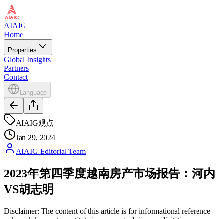
AIAIG
Home
Properties
Global Insights
Partners
Contact
Language
AIAIG观点
Jan 29, 2024
AIAIG Editorial Team
2023年第四季度越南房产市场报告：河内
VS胡志明
Disclaimer: The content of this article is for informational reference