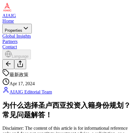
AIAIG
Home
Properties
Global Insights
Partners
Contact
Language
最新政策
Apr 17, 2024
AIAIG Editorial Team
为什么选择圣卢西亚投资入籍身份规划？
常见问题解答！
Disclaimer: The content of this article is for informational reference