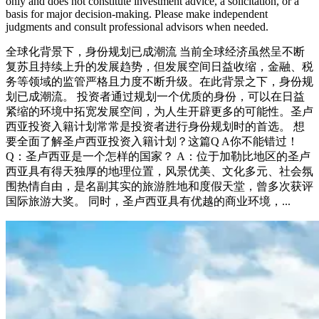
only and does not constitute investment advice, a solicitation, or a
basis for major decision-making. Please make independent
judgments and consult professional advisors when needed.
全球化背景下，身份规划已成潮流 当前全球经济虽然呈不断
复苏且持续上升的发展趋势，但发展空间日益收缩，金融、税
务等领域的监管严格且力度不断升级。在此背景之下，身份规
划已成潮流。 投资者通过规划一个优质的身份，可以在日益
紧缩的环境中拓宽发展空间，为人生开辟更多的可能性。圣卢
西亚投资入籍计划常常是投资者进行身份规划时的首选。 想
要全面了解圣卢西亚投资入籍计划？这篇Q A你不能错过！
Q：圣卢西亚是一个怎样的国家？ A：位于加勒比地区的圣卢
西亚具有得天独厚的地理位置，风景优美、文化多元、社会氛
围热情自由，是名副其实的旅游胜地和度假天堂，曾多次获评
国际旅游大奖。 同时，圣卢西亚具有优越的商业环境，...