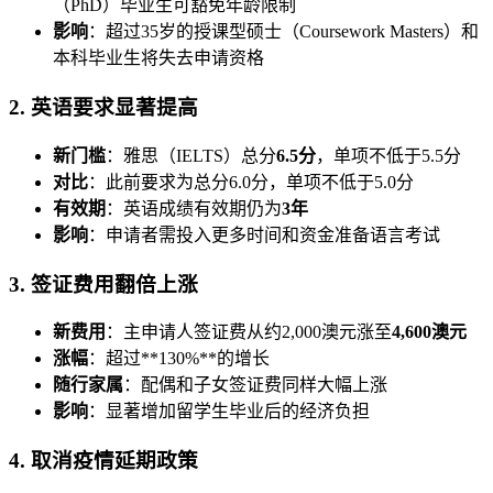
（PhD）毕业生可豁免年龄限制
影响
：超过35岁的授课型硕士（Coursework Masters）和
本科毕业生将失去申请资格
2. 英语要求显著提高
新门槛
：雅思（IELTS）总分
6.5分
，单项不低于5.5分
对比
：此前要求为总分6.0分，单项不低于5.0分
有效期
：英语成绩有效期仍为
3年
影响
：申请者需投入更多时间和资金准备语言考试
3. 签证费用翻倍上涨
新费用
：主申请人签证费从约2,000澳元涨至
4,600澳元
涨幅
：超过**130%**的增长
随行家属
：配偶和子女签证费同样大幅上涨
影响
：显著增加留学生毕业后的经济负担
4. 取消疫情延期政策