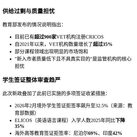
供给过剩与质量担忧
教育部发布的情况说明指出：
目前已有
超过900家
VET机构注册CRICOS
自2021年以来，VET机构数量增长了
超过35%
部分课程领域出现明显的市场饱和
"新入市者质量低下且不具真实目的"是监管机构的核心
担忧
学生签证整体审查趋严
此次新政叠加了此前已实施的多项签证收紧措施：
2026年2月境外学生签证拒签率飙升至32.5%（来源：教
育部数据）
ELICOS（英语语言课程）入学人数2025年同比
下降
35%
海外高等教育签证拒签率：尼泊尔
69%
、印度
42%