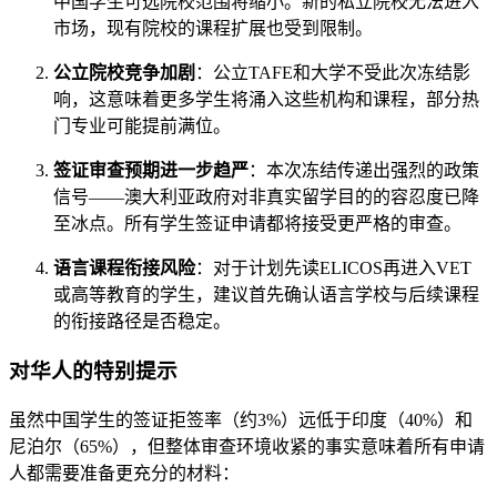
中国学生可选院校范围将缩小。新的私立院校无法进入
市场，现有院校的课程扩展也受到限制。
公立院校竞争加剧
：公立TAFE和大学不受此次冻结影
响，这意味着更多学生将涌入这些机构和课程，部分热
门专业可能提前满位。
签证审查预期进一步趋严
：本次冻结传递出强烈的政策
信号——澳大利亚政府对非真实留学目的的容忍度已降
至冰点。所有学生签证申请都将接受更严格的审查。
语言课程衔接风险
：对于计划先读ELICOS再进入VET
或高等教育的学生，建议首先确认语言学校与后续课程
的衔接路径是否稳定。
对华人的特别提示
虽然中国学生的签证拒签率（约3%）远低于印度（40%）和
尼泊尔（65%），但整体审查环境收紧的事实意味着所有申请
人都需要准备更充分的材料：