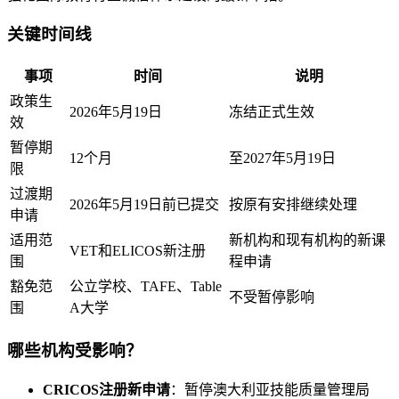
关键时间线
事项
时间
说明
政策生
2026年5月19日
冻结正式生效
效
暂停期
12个月
至2027年5月19日
限
过渡期
2026年5月19日前已提交
按原有安排继续处理
申请
适用范
新机构和现有机构的新课
VET和ELICOS新注册
围
程申请
豁免范
公立学校、TAFE、Table
不受暂停影响
围
A大学
哪些机构受影响？
CRICOS注册新申请
：暂停澳大利亚技能质量管理局