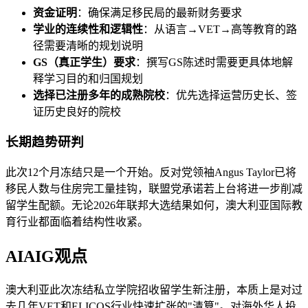
资金证明
：确保满足移民局的最新财务要求
学业的连续性和逻辑性
：从语言→VET→高等教育的路
径需要清晰的规划说明
GS（真正学生）要求
：撰写GS陈述时需要更具体地解
释学习目的和归国规划
选择已注册多年的成熟院校
：优先选择运营历史长、签
证历史良好的院校
长期趋势研判
此次12个月冻结只是一个开始。反对党领袖Angus Taylor已将
移民人数与住房完工量挂钩，联盟党承诺若上台将进一步削减
留学生配额。无论2026年联邦大选结果如何，澳大利亚国际教
育行业都面临着结构性收紧。
AIAIG观点
澳大利亚此次冻结私立学院招收留学生新注册，本质上是对过
去几年VET和ELICOS行业快速扩张的"清算"。对海外华人投