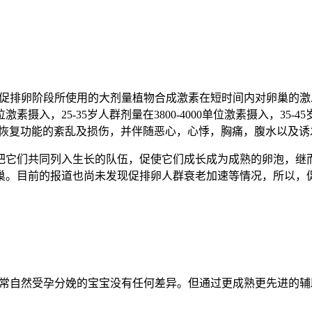
促排卵阶段所使用的大剂量植物合成激素在短时间内对卵巢的激
摄入，25-35岁人群剂量在3800-4000单位激素摄入，35-45
巢自我恢复功能的紊乱及损伤，并伴随恶心，心悸，胸痛，腹水以
把它们共同列入生长的队伍，促使它们成长成为成熟的卵泡，继
巢。目前的报道也尚未发现促排卵人群衰老加速等情况，所以，
常自然受孕分娩的宝宝没有任何差异。但通过更成熟更先进的辅