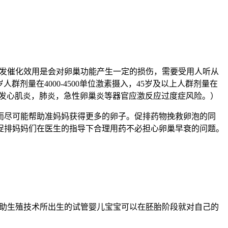
发催化效用是会对卵巢功能产生一定的损伤，需要受用人听从
岁人群剂量在4000-4500单位激素摄入，45岁及以上人群剂量在
及诱发心肌炎，肺炎，急性卵巢炎等器官应激反应过度症风险。）
而尽可能帮助准妈妈获得更多的卵子。促排药物挽救卵泡的同
促排妈妈们在医生的指导下合理用药不必担心卵巢早衰的问题。
助生殖技术所出生的试管婴儿宝宝可以在胚胎阶段就对自己的