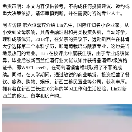
免责声明：本文内容仅供参考，不构成任何投资建议、邀约或
重大决策依据。请您审慎判断，并在需要时咨询专业人士。
阿占访谈 第六位嘉宾介绍 Lin先生，国际庄知名小企业家。从
小受到父母影响，具备金融理财和另类投资头脑，自幼好学，
理科成绩优异，2013年，在父亲的建议下，远赴新西兰在林肯
大学选择第二个本科学历，即葡萄栽培与酿酒专业，这也是当
地最热门的专业。 Lin 在校评比中屡获佳绩，由于专业成绩优
异，毕业后被新西兰红酒行业大佬认知并获得品酒师2级资格
证书，即WSET level2。在葡萄酒销售领域取得了不菲的成
绩。同时，在大学期间，通过敏锐的商业嗅觉，投资经营了餐
饮、旅游、购物、娱乐、新西兰移民置业等公司，获利丰厚。
拥有着在新西兰长达10余年的学习工作和生活经验，Lin对新
西兰的移民、留学和房产购...