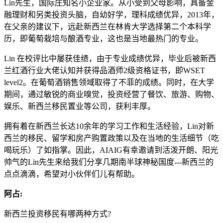
Lin先生，国际庄知名小企业家。从小受到父母影响，具备金
融理财和另类投资头脑，自幼好学，理科成绩优异，2013年，
在父亲的建议下，远赴新西兰在林肯大学选择第二个本科学
历，即葡萄栽培与酿酒专业，这也是当地最热门的专业。
Lin 在校评比中屡获佳绩，由于专业成绩优异，毕业后被新西
兰红酒行业大佬认知并获得品酒师2级资格证书，即WSET
level2。在葡萄酒销售领域取得了不菲的成绩。同时，在大学
期间，通过敏锐的商业嗅觉，投资经营了餐饮、旅游、购物、
娱乐、新西兰移民置业等公司，获利丰厚。
拥有着在新西兰长达10余年的学习工作和生活经验，Lin对新
西兰的移民、留学和房产购置政策以及在当地的生活细节（吃
喝玩乐）了如指掌。因此，AIAIG有幸邀请到活泼开朗、阳光
帅气的Lin先生来给我们分享几期南半球神秘国度---新西兰的
点点滴滴，希望对小伙伴们儿有帮助。
阿占:
新西兰投资移民有哪两种方式?