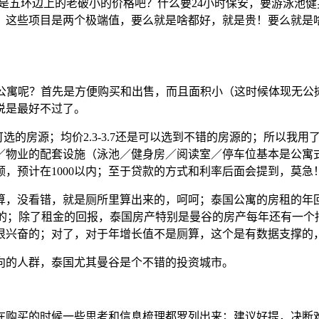
就是五环边上的老破小的价格吧？什么要24小时保安，要游泳池
的。这些项目是两个极端值，要么就是啥都好，就是贵！要么就
选公寓呢？首先是方便购买和出售，而且面积小（这时候体现无公
说是最好不过了。
可选的房源；均价2.3-3.7还是可以选到不错的房源的；所以我
权／物业的配套设施（泳池／健身房／阅读室／停车位基本是公寓
，预计在1000以内；至于贷款的方式和利率后面会提到，莫急
，没看错，就是厕所里算出来的，呵呵；泰国公寓的房租的年回
的；除了租金的回报，泰国房产特别是曼谷的房产每年还有一个持续稳
兴奋的；对了，对于年增长值不是厕算，这个是有数据支撑的，有
向的人群，泰国尤其曼谷是个不错的投资城市。
在购买的时候一些思考和信息梳理都罗列出来；建议好提，决断