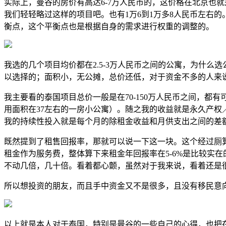
实际上，曼谷的房价有高达6-7万人民币的，这价格在北京也
我们轻轻略过这样的项目吧。也有1万6到1万多8人民币左右
衡点，这个平衡点也是根据自身的需求进行权重的调整的。
我选的几个项目均价都在2.5-3万人民币之间的公寓，为什么
以选择的；面积小，无公摊，总价还低，对于资金不多的人来
我主要看的泰国项目总价一般是在70-150万人民币之间，都有
用面积在37左右的一房小公寓）。随之我的收益就是永久产
我的持续性投入就是每个月的除租金收益和月供支出之间的差额
既然提到了租售回报率，那就可以说一下这一块。这个经过厕算
租金作为服务费，整体算下来租金年回报率在5-6%是比较实在
不动几倍，几十倍。看着都心颤，虽然对于我来说，看着还是很
所以想投资的朋友，而且手中资金又不是很多，且没有移民意
以上就是本人对于泰国，特别是曼谷的一些自己的心得，也把