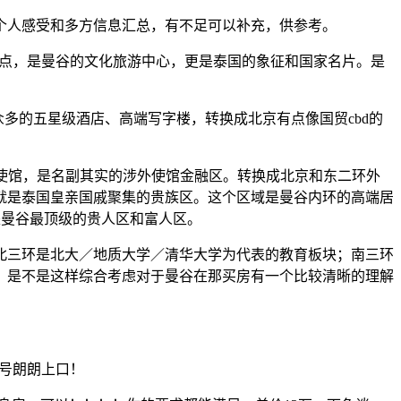
个人感受和多方信息汇总，有不足可以补充，供参考。
景点，是曼谷的文化旅游中心，更是泰国的象征和国家名片。是
众多的五星级酒店、高端写字楼，转换成北京有点像国贸cbd的
大使馆，是名副其实的涉外使馆金融区。转换成北京和东二环外
就是泰国皇亲国戚聚集的贵族区。这个区域是曼谷内环的高端居
是曼谷最顶级的贵人区和富人区。
北三环是北大／地质大学／清华大学为代表的教育板块；南三环
；是不是这样综合考虑对于曼谷在那买房有一个比较清晰的理解
口号朗朗上口！