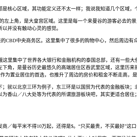
都是核心区域，其功能定义还不太一样；我说我知道几个区域，
形的左上角，是大皇宫区域。这里是每一个来曼谷的游客必去的
所以并没有触动心灵的感觉。
为代表的CBD中央商务区。这里集中了很多的购物中心，然后周边有
说哦这里集中了世界各大银行和金融机构的泰国总部，还有一些
左下角，是曼谷历史最悠久的高端居住区吞武里区域，这里历来
把这里作为置业居住的首选，也推升了周边的房价和租金不断走高，
下；就以北京三环为例子，东三环是以国贸为代表的金融板块；
以为香山／八大处等为代表的所谓旅游板块吧，其实更适合居住
商／每平米不得10万起，还得是$。“只买最贵，不买最好”这