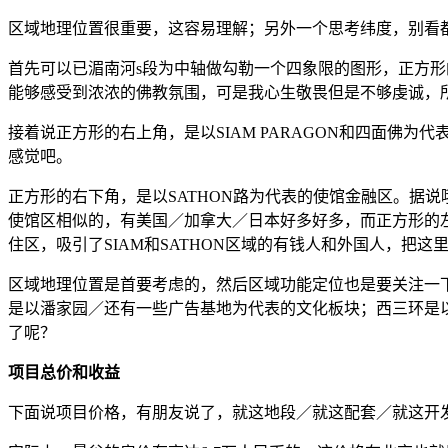
区域地理位置很重要，这容易理解；另外一个思考纬度，别看
首先可以已湄南河s段为中轴做勾勒一个四象限的图形，正方
能够感受到浓浓的佛教氛围，可是我心生敬畏但是不够虔诚，
接着说正方形的右上角，是以SIAM PARAGON和四面佛
感觉吧。
正方形的右下角，是以SATHON路为代表的使馆金融区。据
使馆区相似的，有美国／加拿大／日本好多好多，而正方形的
住区，吸引了SIAM和SATHON区域的有钱人和外国人，
区域地理位置是首要考虑的，然后区域功能定位也是要关注一
是以潘家园／还有一些广告基地为代表的文化板块；西三环是
了呢？
项目总价和收益
下面说项目价格，有朋友说了，就这地段／就这配套／就这开发