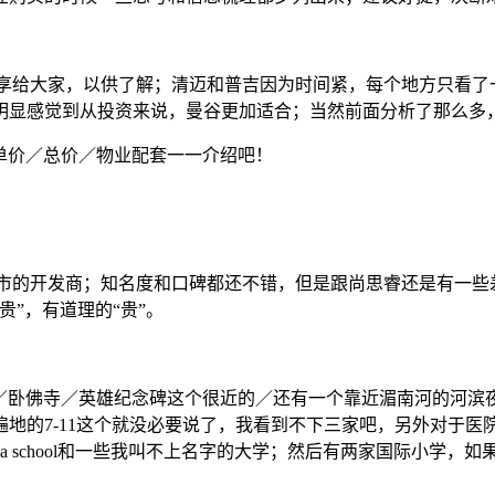
些所见分享给大家，以供了解；清迈和普吉因为时间紧，每个地方只
明显感觉到从投资来说，曼谷更加适合；当然前面分析了那么多
型／单价／总价／物业配套一一介绍吧！
，是一个泰国主板的上市的开发商；知名度和口碑都还不错，但是跟尚思睿
”，有道理的“贵”。
大皇宫／卧佛寺／英雄纪念碑这个很近的／还有一个靠近湄南河的河
地的7-11这个就没必要说了，我看到不下三家吧，另外对于
taya school和一些我叫不上名字的大学；然后有两家国际小