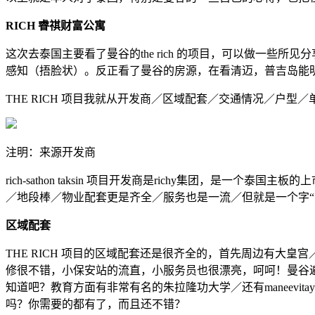
RICH 睿祺财富公寓
这次去泰国主要看了曼谷的the rich 的项目，可以做一
感知（捂脸状）。反正看了曼谷的房源，在看清迈，普吉岛能
THE RICH 项目我就从开发商／区域配套／交通情况／户
注明：来源开发商
rich-sathon taksin 项目开发商是richy集团
／地段棒／物业配套更是齐全／服务也是一流／但就是一个字“贵
区域配套
THE RICH 项目的区域配套还是很齐全的，首先周边有
修很不错，小保安站的流直，小服务员也很漂亮，呵呵！曼谷遍
知道吧？教育方面有非常有名的朱拉隆功大学／还有maneevi
吗？你需要的都有了，而且还不错？