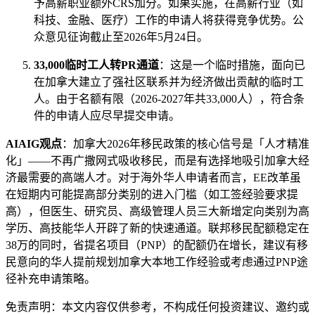
予高薪职业额外CRS加分。如果实施，在高薪行业（如
科技、金融、医疗）工作的申请人将获得竞争优势。公
众意见征询截止至2026年5月24日。
33,000临时工人转PR通道
：这是一个临时措施，面向已
在加拿大建立了强社区联系并为经济做出贡献的临时工
人。由于名额有限（2026-2027年共33,000人），符合条
件的申请人应尽早提交申请。
AIAIG观点
：加拿大2026年移民政策的核心信号是「人才精准
化」——不再广撒网式吸收移民，而是有选择地吸引加拿大经
济最需要的高端人才。对于海外华人申请者而言，EE改革虽
在短期内可能提高部分类别的进入门槛（如工签经验要求提
高），但医生、研究员、高级管理人员三大新增定向类别为高
学历、高技能华人开辟了新的快速通道。联邦移民配额稳定在
38万的同时，省提名项目（PNP）的配额仍在增长，建议有移
民意向的华人提前规划加拿大本地工作经验或考虑通过PNP途
径补充申请策略。
免责声明：本文内容仅供参考，不构成任何投资建议、邀约或