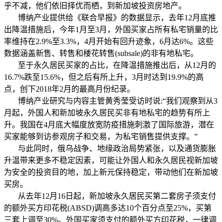
乎不减，他们依旧择优而栖，到新加坡投资房地产。
博纳产业提供给《联合早报》的数据显示，去年12月底推
出降温措施后，今年1月至3月，外国买家占所有私宅销量的比
率维持在2.9%至3.3%，4月开始有回升迹象，6月达6%。这些
数据涵盖新售、转售和楼花转售(subsale)的非有地私宅。
至于永久居民买家的占比，在降温措施推出后，从12月的
16.7%跌至15.6%，但之后有所上升，3月时达到19.9%的高
点，创下2018年2月的最高月份纪录。
博纳产业研究与内容主管黄秀莹受访时说:“我们观察到从3
月起，外国人和新加坡永久居民买非有地私宅的趋势有所上
升。我国在4月底大幅度放宽防疫措施刺激了国际旅游，潜在
买家能够到访参观房子和交易，为私宅销售提供支撑。”
与此同时，俄乌战争、地缘政治局势紧张，以及通货膨胀
升温带来更多不稳定因素，可能让外国人和永久居民视新加坡
为安全的投资目的地，加上新元保持稳定，带动他们在新加坡
买房。
从去年12月16日起，新加坡永久居民买第二套房子须支付
的额外买方印花税(ABSD)调高多达10个百分点至25%，买第
三套上调至30%。外国买家须支付的额外买方印花税，一律调