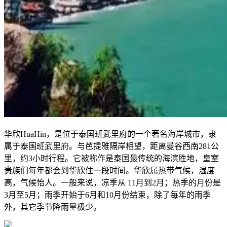
华欣HuaHin，是位于泰国班武里府的一个著名海岸城市，隶
属于泰国班武里府。与芭提雅隔岸相望，距离曼谷西南281公
里，约3小时行程。它被称作是泰国最传统的海滨胜地，皇室
贵族们每年都会到华欣住一段时间。华欣属热带气候，湿度
高，气候怡人。一般来说，凉季从 11月到2月；热季的月份是
3月至5月；雨季开始于6月和10月份结束，除了每年的雨季
外，其它季节降雨量极少。