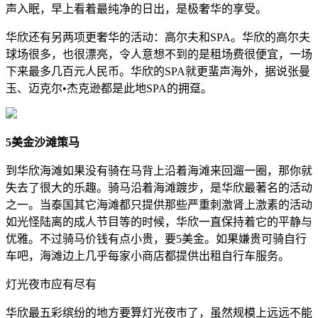
声入眠，早上看着最纯净的日出，是极奢华的享受。
华欣还有另两项更奢华的活动：高尔夫和SPA。华欣的高尔夫
球场很多，也很漂亮，令人意想不到的是租场费很便宜，一场
下来最多几百元人民币。华欣的SPA就更蜚声海外，据说张曼
玉、迈克尔•杰克逊都是此地SPA的拥趸。
5美金沙滩策马
到华欣海滩如果没有骑在马背上沿着海滩来回遛一圈，那你就
失去了很大的乐趣。骑马沿着海滩踱步，是华欣最著名的活动
之一。当泰国其它海滩都只提供那些严重刺激肾上激素的活动
如光怪陆离的成人节目等的时候，华欣一直保持着它的平静与
优雅。不过骑马价钱有点小贵，要5美金。如果嫌贵可骑自行
车吧，海滩边上几乎每家小商店都提供出租自行车服务。
灯光夜市应有尽有
华欣最五彩缤纷的地方要算灯光夜市了，虽然规模上远远不能