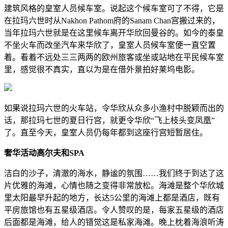
建筑风格的皇室人员候车室。说起这个候车室可了不得，它是
在拉玛六世时从Nakhon Pathom府的Sanam Chan宫搬过来的，
当年拉玛六世就是在这里候车离开华欣回曼谷的。如今的泰皇
不坐火车而改坐汽车来华欣了，皇室人员候车室便一直空置
着。看着不远处三三两两的欧州旅客或坐或站地在平民候车室
里，感觉很不真实，直以为是在借外景拍好莱坞电影。
如果说拉玛六世的火车站，令华欣从众多小渔村中脱颖而出的
话，那拉玛七世的夏日行宫，就更令华欣“飞上枝头变凤凰”
了。直至今天，皇室人员仍每年都到这座行宫短暂居住。
奢华活动高尔夫和SPA
洁白的沙子，清澈的海水，静谧的氛围……我们终于到达了这
片优雅的海滩，心情也随之变得非常放松。海滩是整个华欣城
里太阳最早升起的地方，长达5公里的海滩上都是酒店，既有
平房旅馆也有五星级酒店。令人赞叹的是，每家五星级的酒店
后面都是海滩，给人的错觉这是私家海滩。晚上枕着海浪听涛