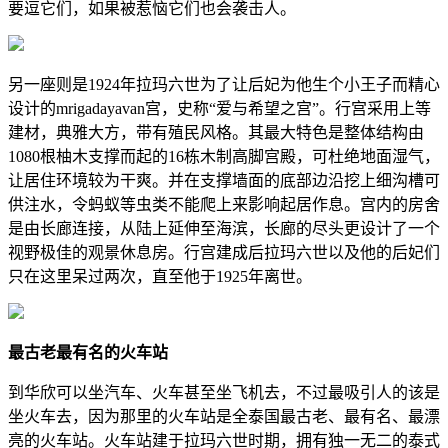
要逗它们，如果被惹恼它们也会袭击人。
另一座则是1924年拉玛六世为了让后妃为他生个小王子而精心
设计的mrigadayavan宫，史称“爱与希望之宫”。行宫采用上等
建材，典雅大方，带有殖民风格。其最大特色是整体结构由
1080根柚木支撑而起的16栋木制高脚宫殿，可杜绝地面湿气，
让居住环境较为干爽。并在支撑墙面的底部边沿挖上细沟槽可
供注水，令蚂蚁等虫类不能爬上来影响起居作息。宫内的房舍
是由长廊连接，从陆上延伸至海滨，长廊的尽头更设计了一个
视野极佳的观景休息房。行宫建成后拉玛六世以及他的后妃们
只在这里呆过两次，直至他于1925年离世。
最古老最有名的火车站
到华欣可以坐汽车、火车甚至坐飞机去，不过最吸引人的该是
坐火车去，因为那里的火车站是全泰国最古老、最有名、最漂
亮的火车站。火车站建于拉玛六世时期，拥有独一无二的泰式