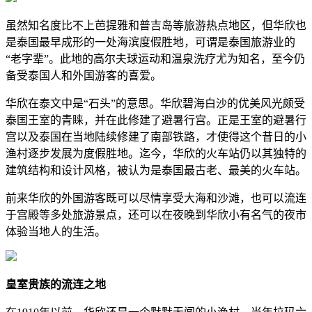
虽然知名度比不上芭提雅和普吉岛等旅游热点地区，但华欣也
是泰国最早成形的一处海滨度假胜地，可谓是泰国旅游业的
“老字辈”。此地的高尔夫球运动和温泉洗疗尤为知名，至今仍
备受泰国人和外国游客的喜爱。
华欣在泰文中是“石头”的意思。华欣碧海白沙的优美风光颇受
泰国王室的青睐，并在此修建了避暑行宫。正是王室的避暑行
宫以及泰国在当地陆续修建了南部铁路，才使得这个昔日的小
渔村逐步发展为度假胜地。迄今，华欣的火车站仍以其独特的
建筑结构和设计风格，被认为是泰国最古老、最美的火车站。
前来华欣的外国游客既可以尽情享受大海和沙滩，也可以流连
于宫殿等多处旅游景点，还可以在夜晚到华欣小有名气的夜市
体验当地人的生活。
皇室贵族的流连之地