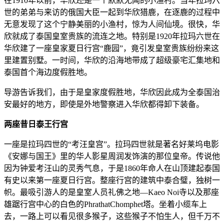
在1910年以前，华欣还是一个默默无闻的小渔村。当年拉玛六
世的弟弟与来访的俄国大臣一起到华欣猎鹿，在逐鹿的过程中
无意发现了这个宁静美丽的小渔村，惊为人间仙境。很快，华
欣就成了泰国皇室贵族的流连之地。特别是1920年拉玛六世在
华欣建了一座皇家夏日行宫“鹿园”，竟引发皇室贵族纷纷来这
里建置别墅。一时间，华欣的沿海地带成了超级豪宅汇集地和
泰国首个海边度假胜地。
导游告诉我们，由于是皇家度假胜地，华欣因此成为全泰国治
安最好的地方，即使是外地警察进入华欣都得卸下装备。
两座昔日泰王行宫
一座是拉玛四世的“考汪皇宫”。拉玛四世就是著名好莱坞电影
《安娜与国王》里的华人影星周润发饰演的那位皇帝。传说他
因为钟爱考汪山的灵秀气息，于是1860年命人在山顶建起泰国
有史以来第一座夏日行宫。整座行宫的建筑中泰合璧，独树一
帜。最吸引游人的是皇室人员礼佛之地—Kaeo Noi寺以及那座
雄踞行宫中心的白色的PhrathatChomphet塔。坐着小缆车上
去，一路上可以看见很多猴子，这些猴子不怕生人，但千万不