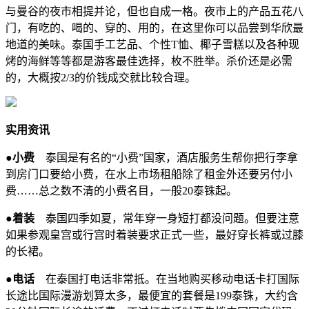
与曼谷的夜市相提并论，但也自成一格。夜市上的产品五花八
门，有吃的、喝的、穿的、用的，在这里你可以品尝到华欣最
地道的美味。泰国手工艺品、个性T恤、椰子雪糕以及各种现
烤的海鲜等等都是游客最佳选择，枚不胜举。杀价还是必需
的，大概按2/3的价钱成交就比较合理。
实用资讯
●小费
泰国是有名的“小费”国家，酒店服务生帮你把行李拿
到房门口要给小费，在水上市场租船除了租金外还要另付小
费……总之数不清的小费名目，一般20泰铢起。
●着装
泰国四季如夏，常年穿一身短打都没问题。但要注意
如果参观皇宫或行宫时着装要求正式一些，最好穿长裤或过膝
的长裙。
●电话
在泰国打电话非常抵。在当地购买移动电话卡打国际
长途比国际漫游划算太多，最便宜的套餐是199泰铢，大约含