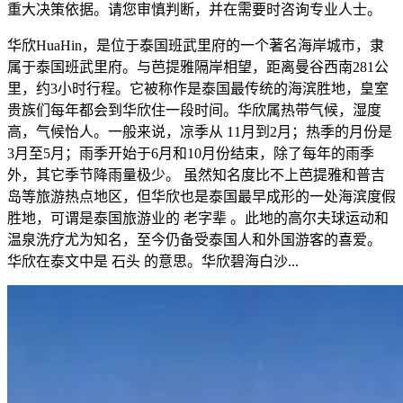
重大决策依据。请您审慎判断，并在需要时咨询专业人士。
华欣HuaHin，是位于泰国班武里府的一个著名海岸城市，隶
属于泰国班武里府。与芭提雅隔岸相望，距离曼谷西南281公
里，约3小时行程。它被称作是泰国最传统的海滨胜地，皇室
贵族们每年都会到华欣住一段时间。华欣属热带气候，湿度
高，气候怡人。一般来说，凉季从 11月到2月；热季的月份是
3月至5月；雨季开始于6月和10月份结束，除了每年的雨季
外，其它季节降雨量极少。 虽然知名度比不上芭提雅和普吉
岛等旅游热点地区，但华欣也是泰国最早成形的一处海滨度假
胜地，可谓是泰国旅游业的 老字辈 。此地的高尔夫球运动和
温泉洗疗尤为知名，至今仍备受泰国人和外国游客的喜爱。
华欣在泰文中是 石头 的意思。华欣碧海白沙...