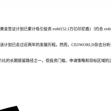
计划已累计吸引投资 extbf{52.1万亿印尼盾}（约合 extbf{2
，该计划已走过近两年的发展历程。然而，CEOWORLD杂志
价比的长期居留路径之一，但投资门槛、申请策略和目标区域的