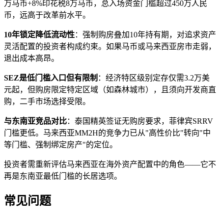
万马币+8%印花税8万马币，总入场资金门槛超过450万人民
币，远高于改革前水平。
10年锁定降低流动性
：强制购房叠加10年持有期，对追求资产
灵活配置的投资者构成约束。如果马币或马来西亚房市走弱，
退出成本高昂。
SEZ是低门槛入口但有限制
：经济特区级别定存仅需3.2万美
元起，但购房限定特定区域（如森林城市），且须向开发商直
购，二手市场选择受限。
与东南亚竞品对比
：泰国精英签证无购房要求，菲律宾SRRV
门槛更低。马来西亚MM2H的竞争力已从"高性价比"转向"中
等门槛、强制绑定房产"的定位。
投资者需重新评估马来西亚在海外资产配置中的角色——它不
再是东南亚最低门槛的长居选项。
常见问题