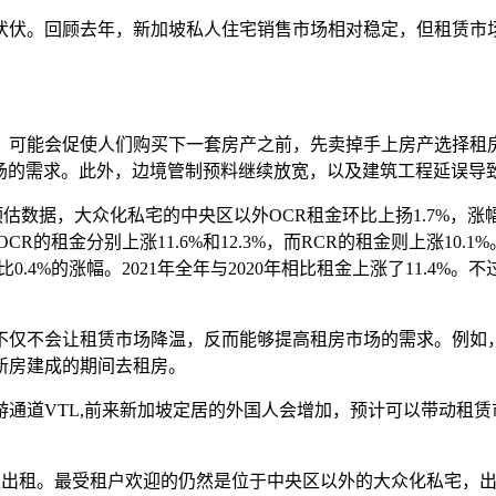
伏。回顾去年，新加坡私人住宅销售市场相对稳定，但租赁市场
，可能会促使人们购买下一套房产之前，先卖掉手上房产选择租房，
赁市场的需求。此外，边境管制预料继续放宽，以及建筑工程延误
月份的预估数据，大众化私宅的中央区以外OCR租金环比上扬1.7%
和OCR的租金分别上涨11.6%和12.3%，而RCR的租金则上涨10
0.4%的涨幅。2021年全年与2020年相比租金上涨了11.4%。
不仅不会让租赁市场降温，反而能够提高租房市场的需求。例如
新房建成的期间去租房。
道VTL,前来新加坡定居的外国人会增加，预计可以带动租赁市场的
613个单位出租。最受租户欢迎的仍然是位于中央区以外的大众化私宅