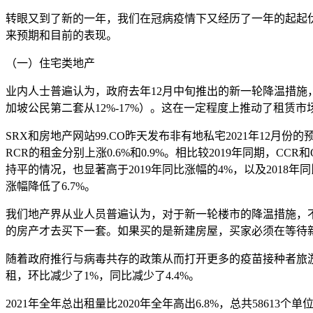
转眼又到了新的一年，我们在冠病疫情下又经历了一年的起起伏
来预期和目前的表现。
（一）住宅类地产
业内人士普遍认为，政府去年12月中旬推出的新一轮降温措施
加坡公民第二套从12%-17%）。这在一定程度上推动了租
SRX和房地产网站99.CO昨天发布非有地私宅2021年12
RCR的租金分别上涨0.6%和0.9%。相比较2019年同期，CCR
持平的情况，也显著高于2019年同比涨幅的4%，以及2018年同比
涨幅降低了6.7%。
我们地产界从业人员普遍认为，对于新一轮楼市的降温措施，
的房产才去买下一套。如果买的是新建房屋，买家必须在等待
随着政府推行与病毒共存的政策从而打开更多的疫苗接种者旅游通
租，环比减少了1%，同比减少了4.4%。
2021年全年总出租量比2020年全年高出6.8%，总共58