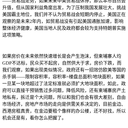
——贸易战走势，如果未来中美贸易战休停，那么本币自然会
升值，但从国家利益角度出发，为了压制我国发展壮大，挑战
美国霸主地位，我们并不认为贸易战会短期内停止，美国正在
观察的是未来2年内，如贸易战没有引起美国通胀加速，影响
整体经济健康，美国当地人民及政府都会较为支持特朗普实施
这项策略。
如果房价在未来依然快速增长是会产生泡沫，但柬埔寨人均
GDP不达标，民众买不起房，自然供大于求，房价下跌，而
我们观察，如果出现类似情况，政府还有一招效仿欧美等国的
杀手锏——限制容积率，容积率=楼盘总面积/地块面积，如果
一旦某一块地超过了法定标准就必须扩大地块面积，如此，政
府可以直接干预销售过多问题，降低风险，还有柬埔寨房产土
地私有，拆迁是个大问题，所以和我们也会有很大差别，自由
市场经济，房地产市场的走向是供需关系决定的，目前金边、
西港房租真贵，在金边要租个像样的办公楼，还不好找，所以
机会还是有，看你怎么把握了。