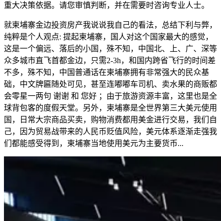
重大决策依据。请您审慎判断，并在需要时咨询专业人士。
就柬埔寨金边投资房产我说说我自己的看法，总结下利与弊，
纯粹是个人观点: 提起柬埔寨，国人对这个国家最大的感觉，
这是一个偏远、落后的小国，殊不知，中国北、上、广、深等
众多城市直飞首都金边，只需2-3h，和国内跨省飞行的时间差
不多，殊不知，中国普通话在柬埔寨拥有非常强大的民众基
础，中文牌匾随处可见，甚至连嘟嘟车司机、卖水果的商贩都
会零星一两句 谢谢 和 您好 ；由于旅游资源丰富，这里也是全
球背包客的度假天堂。另外，柬埔寨是全世界第三大美元使用
国，日常大宗商品买卖，购物消费都用美金进行交易，我们自
己，因为贸易战带来的人民币贬值风险，美元体系逐渐走强我
们都能感受得到，柬埔寨当地使用美元为主要货币...