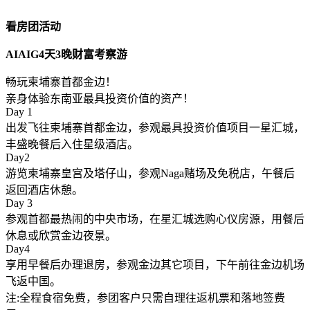
看房团活动
AIAIG4天3晚财富考察游
畅玩柬埔寨首都金边！
亲身体验东南亚最具投资价值的资产！
Day 1
出发飞往柬埔寨首都金边，参观最具投资价值项目一星汇城，
丰盛晚餐后入住星级酒店。
Day2
游览柬埔寨皇宫及塔仔山，参观Naga赌场及免税店，午餐后
返回酒店休憩。
Day 3
参观首都最热闹的中央市场，在星汇城选购心仪房源，用餐后
休息或欣赏金边夜景。
Day4
享用早餐后办理退房，参观金边其它项目，下午前往金边机场
飞返中国。
注:全程食宿免费，参团客户只需自理往返机票和落地签费