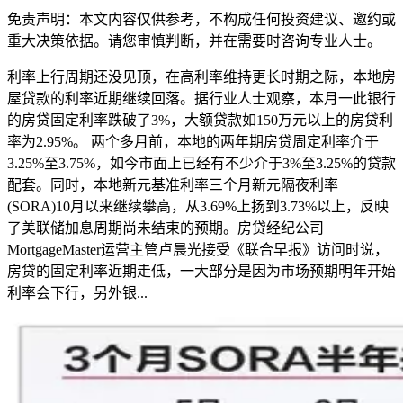
免责声明：本文内容仅供参考，不构成任何投资建议、邀约或
重大决策依据。请您审慎判断，并在需要时咨询专业人士。
利率上行周期还没见顶，在高利率维持更长时期之际，本地房
屋贷款的利率近期继续回落。据行业人士观察，本月一此银行
的房贷固定利率跌破了3%，大额贷款如150万元以上的房贷利
率为2.95%。 两个多月前，本地的两年期房贷周定利率介于
3.25%至3.75%，如今市面上已经有不少介于3%至3.25%的贷款
配套。同时，本地新元基准利率三个月新元隔夜利率
(SORA)10月以来继续攀高，从3.69%上扬到3.73%以上，反映
了美联储加息周期尚未结束的预期。房贷经纪公司
MortgageMaster运营主管卢晨光接受《联合早报》访问时说，
房贷的固定利率近期走低，一大部分是因为市场预期明年开始
利率会下行，另外银...