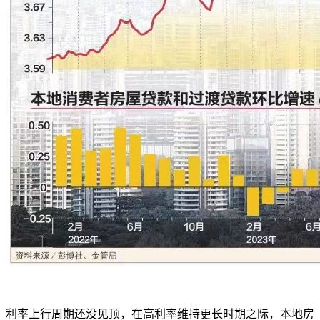
利率上行周期还没见顶，在高利率维持更长时期之际，本地房