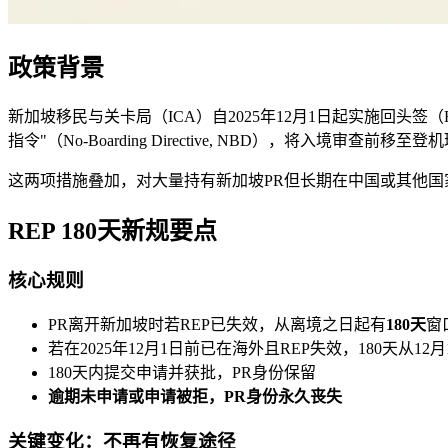
政策背景
新加坡移民与关卡局（ICA）自2025年12月1日起实施回头签（Re
指令"（No-Boarding Directive, NBD），将入境审查前移至
这两项措施叠加，对大量持有新加坡PR但长期在中国或其他
REP 180天新规要点
核心规则
PR离开新加坡时若REP已失效，从离境之日起有
180天
窗
若在2025年12月1日前已在海外且REP失效，180天从12
180天内提交申请并获批，PR身份保留
逾期未申请或申请被拒，PR身份永久丧失
关键变化：不再有恢复途径