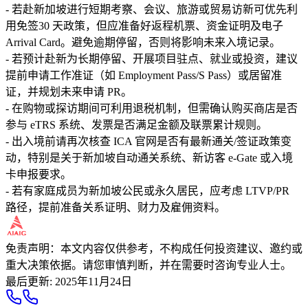
- 若赴新加坡进行短期考察、会议、旅游或贸易访新可优先利
用免签30 天政策，但应准备好返程机票、资金证明及电子
Arrival Card。避免逾期停留，否则将影响未来入境记录。
- 若预计赴新为长期停留、开展项目驻点、就业或投资，建议
提前申请工作准证（如 Employment Pass/S Pass）或居留准
证，并规划未来申请 PR。
- 在购物或探访期间可利用退税机制，但需确认购买商店是否
参与 eTRS 系统、发票是否满足金额及联票累计规则。
- 出入境前请再次核查 ICA 官网是否有最新通关/签证政策变
动，特别是关于新加坡自动通关系统、新访客 e-Gate 或入境
卡申报要求。
- 若有家庭成员为新加坡公民或永久居民，应考虑 LTVP/PR
路径，提前准备关系证明、财力及雇佣资料。
免责声明：本文内容仅供参考，不构成任何投资建议、邀约或
重大决策依据。请您审慎判断，并在需要时咨询专业人士。
最后更新
:
2025年11月24日