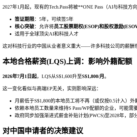
2027年1月起，现有的Tech.Pass将被**ONE Pass（AI与科技
签证期限
：5年，可续签5年
核心突破
：允许将
员工股票期权(ESOP)和股权激励(ES
适用于全球顶尖AI和科技人才
这对科技行业的中国从业者意义重大——许多科技公司的薪酬包中
本地合格薪资(LQS)上调：影响外籍配额
2026年7月1日起
，LQS从S$1,600升至
S$1,800/月
。
这一变化看似与高端EP无关，实则影响深远：
月薪低于S$1,800的本地员工将不再（或仅按0.5计入）
依赖本地员工数量来维持S Pass/WP配额的企业，可能
政府同步加强渐进式薪金补贴计划(PWCS)至2028年，
对中国申请者的决策建议