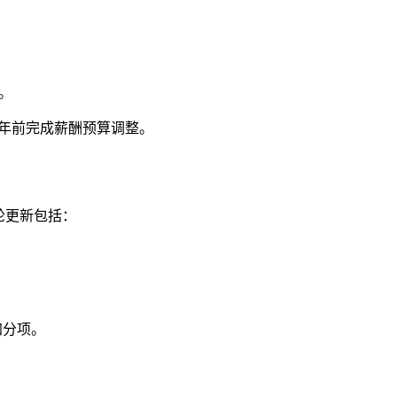
0。
27年前完成薪酬预算调整。
轮更新包括：
加分项。