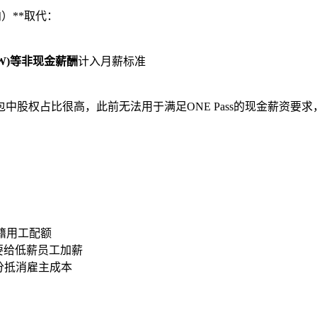
方向）**取代：
OW)等非现金薪酬
计入月薪标准
股权占比很高，此前无法用于满足ONE Pass的现金薪资要
外籍用工配额
需要给低薪员工加薪
部分抵消雇主成本