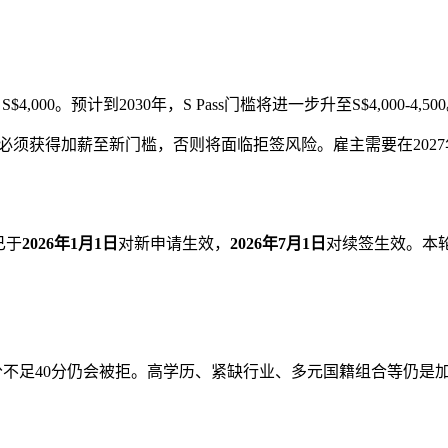
$4,000。预计到2030年，S Pass门槛将进一步升至S$4,000-4,50
，续签前必须获得加薪至新门槛，否则将面临拒签风险。雇主需要在20
已于
2026年1月1日
对新申请生效，
2026年7月1日
对续签生效。本
分不足40分仍会被拒。高学历、紧缺行业、多元国籍组合等仍是