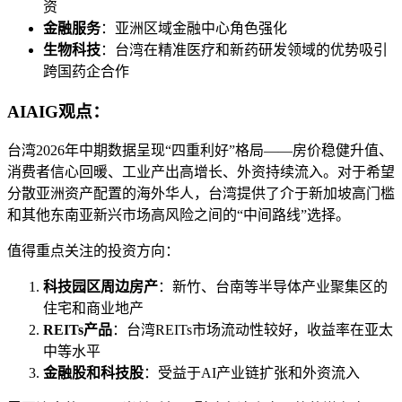
资
金融服务
：亚洲区域金融中心角色强化
生物科技
：台湾在精准医疗和新药研发领域的优势吸引
跨国药企合作
AIAIG观点：
台湾2026年中期数据呈现“四重利好”格局——房价稳健升值、
消费者信心回暖、工业产出高增长、外资持续流入。对于希望
分散亚洲资产配置的海外华人，台湾提供了介于新加坡高门槛
和其他东南亚新兴市场高风险之间的“中间路线”选择。
值得重点关注的投资方向：
科技园区周边房产
：新竹、台南等半导体产业聚集区的
住宅和商业地产
REITs产品
：台湾REITs市场流动性较好，收益率在亚太
中等水平
金融股和科技股
：受益于AI产业链扩张和外资流入