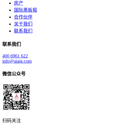
房产
国际黑板报
合作伙伴
关于我们
联系我们
联系我们
400 6961 622
info@aiaig.com
微信公众号
扫码关注