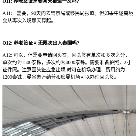
O11
:
养老签证需要90天报道一次吗?
A11:：需要，90天内去警察局或移民局报道。但如果中途离境
会从再次入境那天算起。
Q
12
:
养老签证可无限次出入泰国吗?
A12: 可以，但需要申请回头签，回头签有单次和多次之分，
单次约为1500泰铢，多次约为4000泰铢。需要准备护照，2寸
证件照。注意回头签应急出境 时可在机场办理，费用约为
1200泰铢，曼谷素万纳普和廊曼机场可以办理回头签。