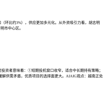
幅温和（环比约3%），供应更加多元化。从外资吸引力看，胡志明
志明市中心区。
整合周期。这对投资者意味着：①短期投机窗口收窄，适合中长期持有策略；
将缓解供需矛盾，优质项目的选择面更大。AIAIG观点：越南正处