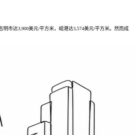
志明市达3,900美元/平方米，岘港达3,574美元/平方米。然而成