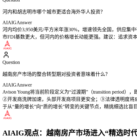
河内和胡志明市哪个城市更适合海外华人投资？
AIAIG
Answer
河内均价3,950美元/平方米年涨30%，增速领先全国，供应
市FDI基数更大，但河内的价格增长动能更强。建议：追求资
Question
越南房产市场的整合转型期对投资者意味着什么？
AIAIG
Answer
Avison Young将当前阶段定义为“过渡期”（transit
②开发商洗牌加速，头部开发商项目更安全；③法律透明度将成为越
于从“量的增长”向“质的增长”转变的关键节点，精挑细选比盲
AIAIG观点：越南房产市场进入“精选时代