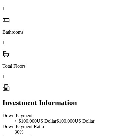
1
Bathrooms
1
Total Floors
1
Investment Information
Down Payment
≈
$100,000
US Dollar
$100,000
US Dollar
Down Payment Ratio
30%