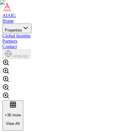
AIAIG
Home
Properties
Global Insights
Partners
Contact
Language
+
36
more
View All