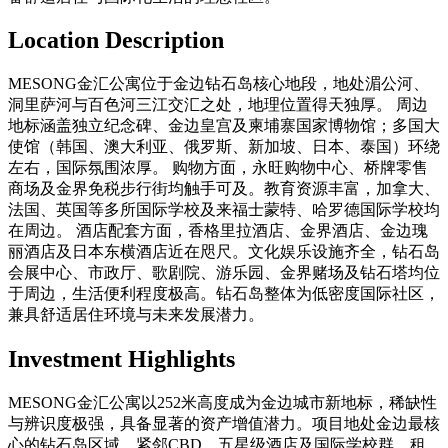
Location Description
MESONG金汇公寓位于金边钻石岛核心地段，地处湄公河、
洞里萨河与百色河三江交汇之处，地理位置得天独厚。 周边
地标涵盖独立纪念碑、金边皇宫及柬埔寨国家博物馆；多国大
使馆（韩国、澳大利亚、俄罗斯、新加坡、日本、泰国）环绕
左右，国际氛围浓厚。 购物方面，永旺购物中心、桥牌零售
商场及金界免税步行街均触手可及。教育资源丰富，加拿大、
法国、英国等多所国际学校及来福士蒙特、哈罗德国际学校均
在周边。 酒店配套方面，香格里拉酒店、金界酒店、金边瑰
丽酒店及日本东横酒店近在咫尺。文化娱乐设施齐全，钻石岛
会展中心、市政厅、歌剧院、游乐园、金界赌场及钻石塔均位
于周边，生活便利程度极高。钻石岛整体为低密度国际社区，
兼具舒适居住环境与未来发展潜力。
Investment Highlights
MESONG金汇公寓以252米高度成为金边城市新地标，稀缺性
与辨识度极强，具备显著的资产增值潜力。项目地处金边最核
心的钻石岛区域，紧邻CBD、五星级酒店及国际学校群，租