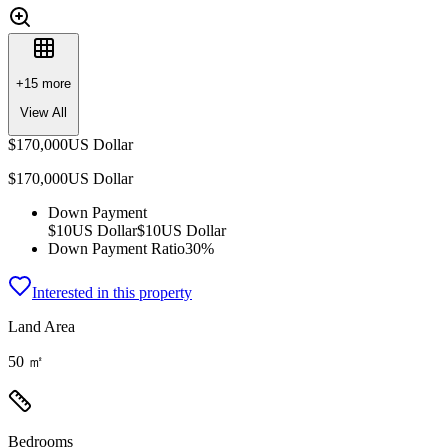
+
15
more
View All
$170,000
US Dollar
$170,000
US Dollar
Down Payment
$10
US Dollar
$10
US Dollar
Down Payment Ratio
30%
Interested in this property
Land Area
50 ㎡
Bedrooms