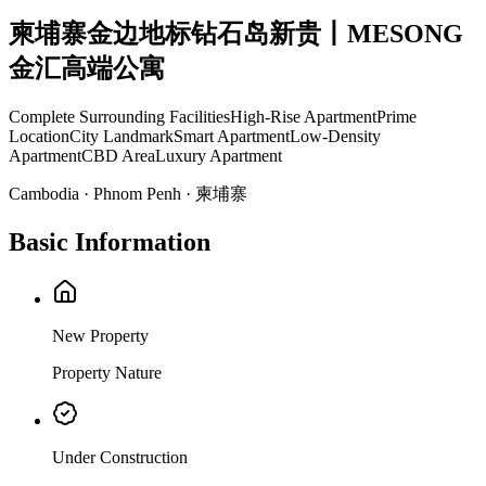
柬埔寨金边地标钻石岛新贵丨MESONG
金汇高端公寓
Complete Surrounding Facilities
High-Rise Apartment
Prime
Location
City Landmark
Smart Apartment
Low-Density
Apartment
CBD Area
Luxury Apartment
Cambodia · Phnom Penh · 柬埔寨
Basic Information
New Property
Property Nature
Under Construction