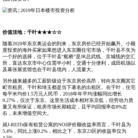
价值洼地：千叶★★★☆☆
随着2020年东京奥运会的到来，东京房价已经开始飙升。小额
度投资的海外买家如果想进入东京圈住宅市场，千叶县不失为
一个好的选择，位于千叶县“船桥”是JR总武线、京城线的交汇
所，直达东京市中心仅需半小时，交通十分便利，成田机场以
及幕张展览馆也在千叶县境内，人流量大。
另外越来越多的工薪阶级迫于东京房价高昂，转向东京圈其它
町市租房。千叶和埼玉都是当下著名的出租区。在千叶，住宅
每平米均价1.5万元人民币，2018年年平均涨幅同比增长
9.27%，仅次于东京。这里生活成本相对东京低，但劳动力质
量又有所保证，租房市场长期稳定，且平均回报率在8%左
右，未来增值空间大。
就J-REITs保有租赁公寓的NOI评价额收益率而言，千叶县为
5.4%，同比上涨0.2%，相比之下，东京23区的收益率仅为
4.5%。