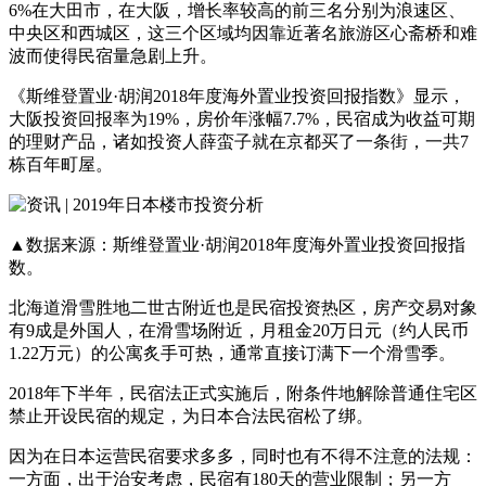
6%在大田市，在大阪，增长率较高的前三名分别为浪速区、
中央区和西城区，这三个区域均因靠近著名旅游区心斋桥和难
波而使得民宿量急剧上升。
《斯维登置业·胡润2018年度海外置业投资回报指数》显示，
大阪投资回报率为19%，房价年涨幅7.7%，民宿成为收益可期
的理财产品，诸如投资人薛蛮子就在京都买了一条街，一共7
栋百年町屋。
▲数据来源：斯维登置业·胡润2018年度海外置业投资回报指
数。
北海道滑雪胜地二世古附近也是民宿投资热区，房产交易对象
有9成是外国人，在滑雪场附近，月租金20万日元（约人民币
1.22万元）的公寓炙手可热，通常直接订满下一个滑雪季。
2018年下半年，民宿法正式实施后，附条件地解除普通住宅区
禁止开设民宿的规定，为日本合法民宿松了绑。
因为在日本运营民宿要求多多，同时也有不得不注意的法规：
一方面，出于治安考虑，民宿有180天的营业限制；另一方