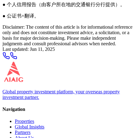
● 个人信用报告（由客户所在地的交通银行分行提供）。
● 公证书+翻译。
Disclaimer: The content of this article is for informational reference
only and does not constitute investment advice, a solicitation, or a
basis for major decision-making. Please make independent
judgments and consult professional advisors when needed.
Last updated
:
Jun 11, 2025
Global property investment platform, your overseas property
investment partner.
Navigation
Properties
Global Insights
Partners
About Us