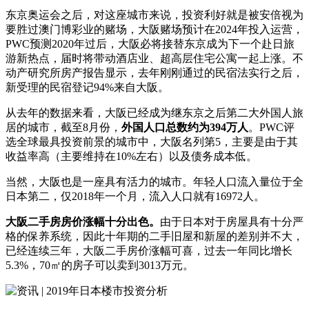
东京奥运会之后，对这座城市来说，投资利好就是被安倍视为
要胜过澳门博彩业的赌场，大阪赌场预计在2024年投入运营，
PWC预测2020年过后，大阪必将接替东京成为下一个赴日旅
游新热点，届时将带动酒店业、超高层住宅公寓一起上涨。不
动产研究所房产报告显示，去年刚刚通过的民宿法实行之后，
新受理的民宿登记94%来自大阪。
从去年的数据来看，大阪已经成为继东京之后第二大外国人旅
居的城市，截至8月份，
外国人口总数约为394万人
。PWC评
选全球最具投资前景的城市中，大阪名列第5，主要是由于其
收益率高（主要维持在10%左右）以及债务成本低。
当然，大阪也是一座具有活力的城市。年轻人口流入量位于全
日本第二，仅2018年一个月，流入人口就有16972人。
大阪二手房房价涨幅十分出色。
由于日本对于房屋具有十分严
格的保养系统，因此十年期的二手旧屋和新屋的差别并不大，
已经连续三年，大阪二手房价涨幅可喜，过去一年同比增长
5.3%，70㎡的房子可以卖到3013万元。