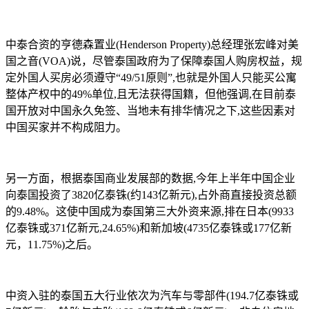
中泰合资的亨德森置业(Henderson Property)总经理张宏峰对美
国之音(VOA)说，尽管泰国政府为了保障泰国人购房权益，规
定外国人买房必须遵守“49/51原则”,也就是外国人只能买公寓
整体产权中的49%单位,且无法获得国籍，但他强调,在目前泰
国开放对中国永久免签、当地未有排华情况之下,这些因素对
中国买家并不构成阻力。
另一方面，根据泰国商业发展部的数据,今年上半年中国企业
向泰国投资了3820亿泰铢(约143亿新元),占外商直接投资总额
的9.48%。这使中国成为泰国第三大外资来源,排在日本(9933
亿泰铢或371亿新元,24.65%)和新加坡(4735亿泰铢或177亿新
元，11.75%)之后。
中资入驻的泰国五大行业依次为汽车与零部件(194.7亿泰铢或