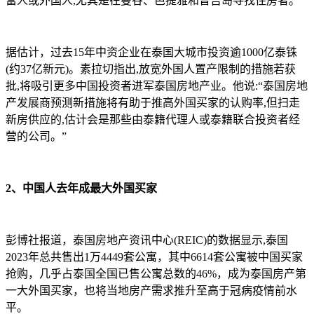
富人或外国人,尤其是在曼谷、芭提雅和普吉岛寻找住房者。”
据估计，过去15年中资企业在泰国大城市投资逾1000亿泰铢
(约37亿新元)。素拉切指出,放宽外国人置产限制的措施若获
批,将吸引更多中国投资者进军泰国房地产业。他说:“泰国房地
产发展商预测新措施将有助于推高外国买家的认购率,但扫走
新房供应的,估计会是那些由泰籍代理人或泰籍联合投资者经
营的公司。”
2、中国人去年成最大外国买家
彭博社报道，泰国房地产资讯中心(REIC)的数据显示,泰国
2023年总共售出1万4449套公寓，其中6614套公寓被中国买家
抢购，几乎占泰国全国已售公寓总数的46%，成为泰国房产第
一大外国买家，也将当地房产需求推升至高于冠病疫情前水
平。