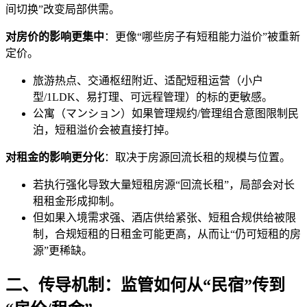
间切换”改变局部供需。
对房价的影响更集中
：更像“哪些房子有短租能力溢价”被重新
定价。
旅游热点、交通枢纽附近、适配短租运营（小户
型/1LDK、易打理、可远程管理）的标的更敏感。
公寓（マンション）如果管理规约/管理组合意图限制民
泊，短租溢价会被直接打掉。
对租金的影响更分化
：取决于房源回流长租的规模与位置。
若执行强化导致大量短租房源“回流长租”，局部会对长
租租金形成抑制。
但如果入境需求强、酒店供给紧张、短租合规供给被限
制，合规短租的日租金可能更高，从而让“仍可短租的房
源”更稀缺。
二、传导机制：监管如何从“民宿”传到