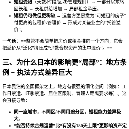
短租受限
（天数/时段/区域/管理规则）→ 一部分房东转
回长租 → 长租供给增加 → 局部租金承压。
短租仍可做但更稀缺
→ 运营方更愿意为“可短租的房子”
付更高的包租价/管理价 → 形成对某些业主的“托管溢
价”。
一句话：==监管不会简单把房价或租金推向一个方向，它会
把溢价从“泛化”挤压成“少数合规资产的集中溢价”。==
三、为什么日本的影响更“局部”：地方条
例 + 执法方式差异巨大
日本民泊的全国框架之上，地方有很强的细化空间（例如：工
作日禁运、旺季禁运、居住区限制、管理人距离要求等）。这
会直接导致：
同一座城市，不同区/不同用途分区，短租能力差异极
大
。
“能否持续合规运营”比“有没有180天上限”更影响资产定