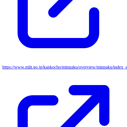
https://www.mlit.go.jp/kankocho/minpaku/overview/minpaku/index_